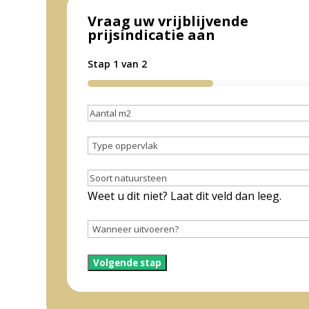
Vraag uw vrijblijvende
prijsindicatie aan
Stap
1
van
2
50%
Aantal
m2
Type
(schatting
oppervlak
(Vereist)
is
Soort
voldoende)
natuursteen
Weet u dit niet? Laat dit veld dan leeg.
(Vereist)
Wanneer
uitvoeren
(Vereist)
Volgende stap