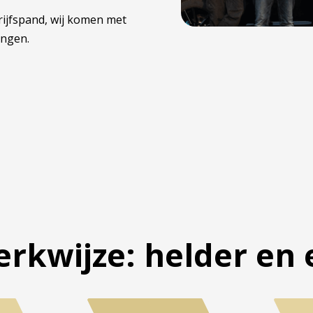
rijfspand, wij komen met
engen.
rkwijze: helder en e