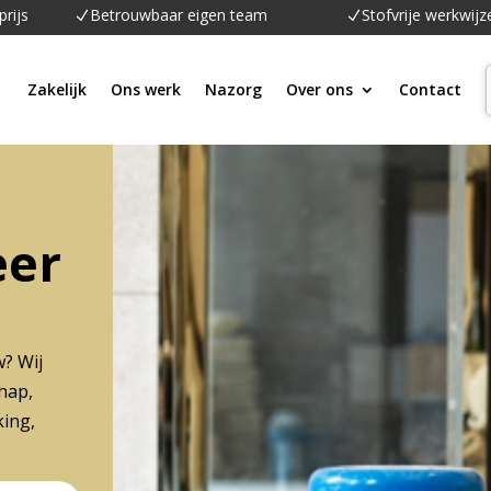
prijs
Betrouwbaar eigen team
Stofvrije werkwijz
N
N
Zakelijk
Ons werk
Nazorg
Over ons
Contact
eer
w? Wij
hap,
ing,