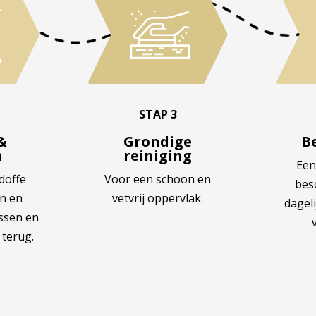
STAP 3
Grondige
&
B
reiniging
n
Een
Voor een schoon en
doffe
bes
vetvrij oppervlak.
en en
dageli
ssen en
 terug.