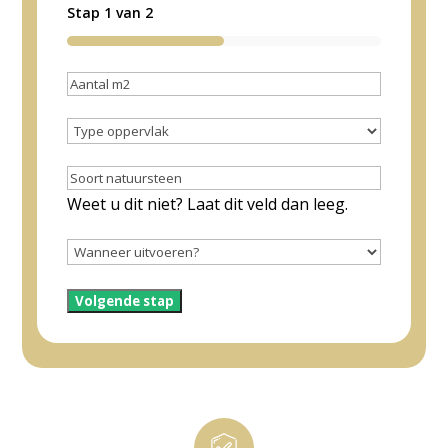
Stap
1
van
2
50%
Aantal
m2
Type
(schatting
oppervlak
(Vereist)
is
Soort
voldoende)
natuursteen
Weet u dit niet? Laat dit veld dan leeg.
(Vereist)
Wanneer
uitvoeren
(Vereist)
Volgende stap